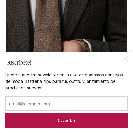
C
¡Suscríbete!
(
Únete a nuestra newsletter en la que os contamos consejos
de moda, sastrería, tips para tus outfits y lanzamiento de
productos nuevos.
Em
Suscribir
Ready to Wear
ENTREGA INMEDIATA