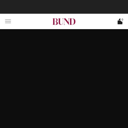
RESERVA CITA EN TU BUNDCLUB MÁS CERCANO Y
PERSONALIZA TU TRAJE
0