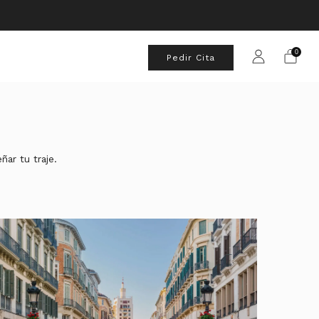
0
Pedir Cita
ar tu traje.