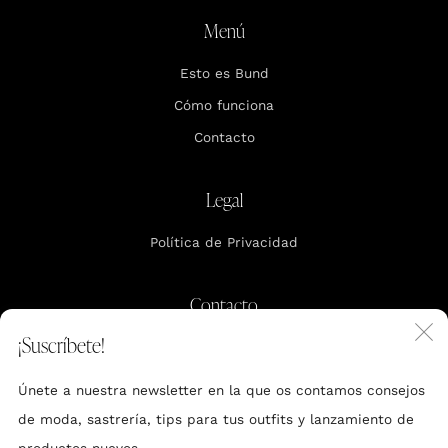
Menú
Esto es Bund
Cómo funciona
Contacto
Legal
Política de Privacidad
Contacto
C
¡Suscríbete!
support.mx@bundcompany.com
(
Únete a nuestra newsletter en la que os contamos consejos
Reserva tu cita
de moda, sastrería, tips para tus outfits y lanzamiento de