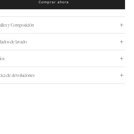
Comprar ahora
alles y Composición
dados de lavado
íos
ítica de devoluciones