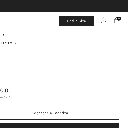
0
Pedir Cita
TACTO
00.00
al
ncluido.
Agregar al carrito