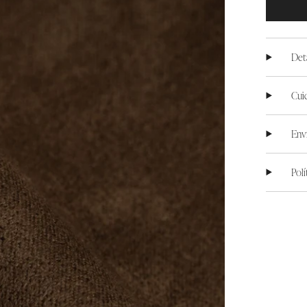
Det
Cui
Env
Pol