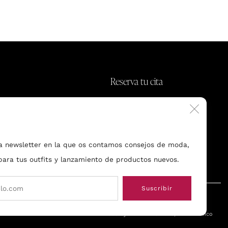
Reserva tu cita
ny.com
Polanco, CDXM
Cerr
(esc)
a newsletter en la que os contamos consejos de moda,
 para tus outfits y lanzamiento de productos nuevos.
Email
Suscribir
Made by BUND
© 2026, Bund Mexico