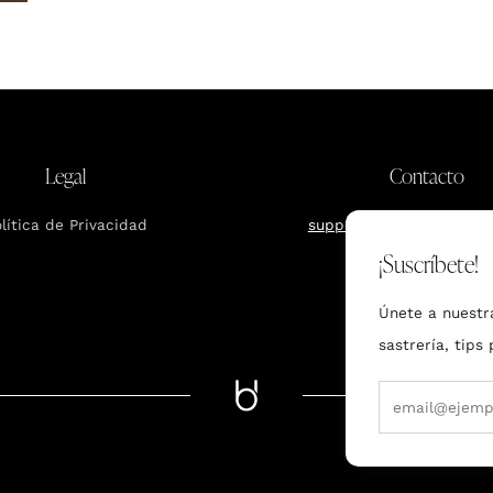
Legal
Contacto
lítica de Privacidad
support.mx@bundcompa
¡Suscríbete!
Únete a nuestr
sastrería, tips