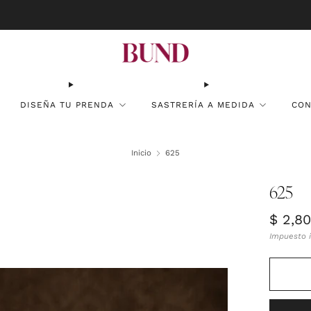
RESERVA CITA EN TU BUNDCLUB MÁS CERCANO Y PERSONALIZA TU TRAJE
DISEÑA TU PRENDA
SASTRERÍA A MEDIDA
CON
Inicio
625
625
Precio
$ 2,8
habitu
Impuesto i