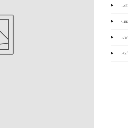
Det
Cui
Env
Pol