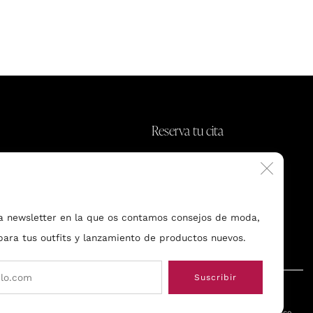
Reserva tu cita
ny.com
Polanco, CDXM
Cerr
(esc)
a newsletter en la que os contamos consejos de moda,
 para tus outfits y lanzamiento de productos nuevos.
Email
Suscribir
Made by BUND
© 2026, Bund Mexico