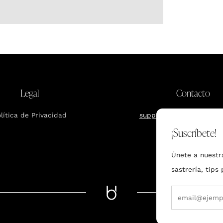
Legal
Contacto
lítica de Privacidad
support.mx@bundcompa
¡Suscríbete!
Únete a nuestr
sastrería, tips