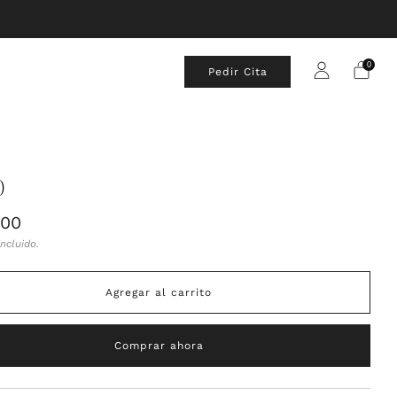
0
Pedir Cita
0
.00
al
ncluido.
Agregar al carrito
Comprar ahora