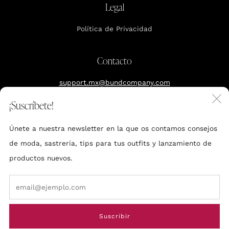
Legal
Política de Privacidad
Contacto
support.mx@bundcompany.com
C
¡Suscríbete!
Reserva tu cita
(
Únete a nuestra newsletter en la que os contamos consejos
Polanco, CDXM
de moda, sastrería, tips para tus outfits y lanzamiento de
productos nuevos.
Em
Made by BUND
Suscribir
© 2026, Bund Mexico