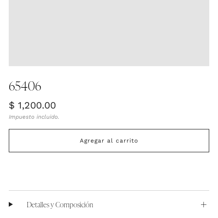
65406
Precio
$ 1,200.00
habitual
Impuesto incluido.
Agregar al carrito
Detalles y Composición