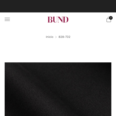
RESERVA CITA EN TU BUNDCLUB MÁS CERCANO Y
PERSONALIZA TU TRAJE
0
Inicio
828-732