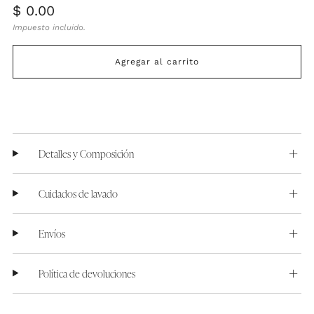
Precio
$ 0.00
habitual
Impuesto incluido.
Agregar al carrito
Detalles y Composición
Cuidados de lavado
Envíos
Política de devoluciones