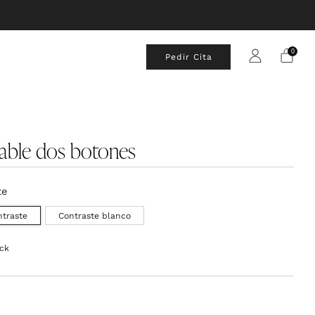
0
Pedir Cita
table dos botones
te
ntraste
Contraste blanco
ock