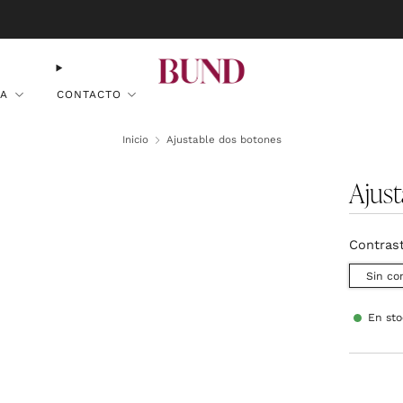
RESERVA CITA EN TU BUNDCLUB MÁS CERCANO Y PERSONALIZA TU TRAJE
DA
CONTACTO
Inicio
Ajustable dos botones
Ajus
Contras
Sin co
En st