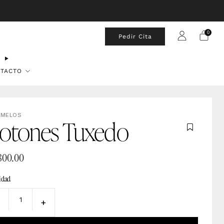
0
Pedir Cita
TACTO
EMELOS
otones Tuxedo
,800.00
idad
−
+