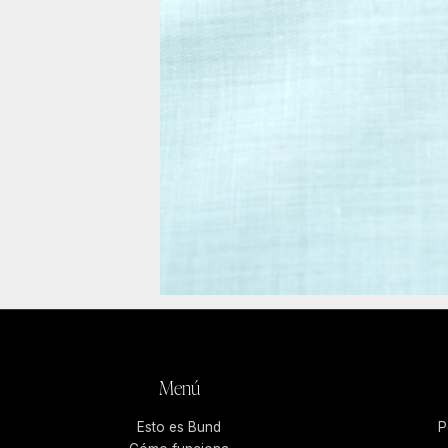
Menú
Esto es Bund
P