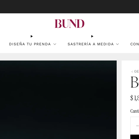
RESERVA CITA EN TU BUNDCLUB MÁS CERCANO Y PERSONALIZA TU TRAJE
DISEÑA TU PRENDA
SASTRERÍA A MEDIDA
CON
G
B
$ 1
Cant