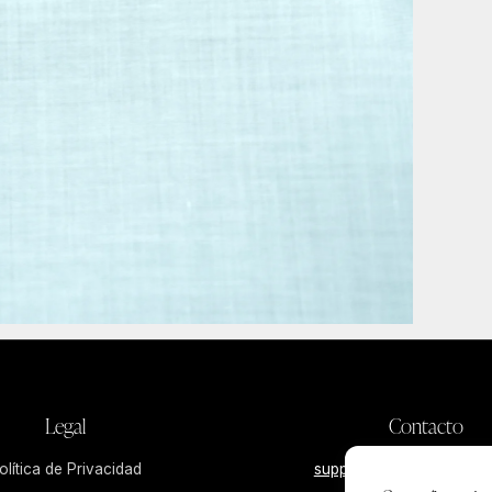
Legal
Contacto
olítica de Privacidad
support.mx@bundcompa