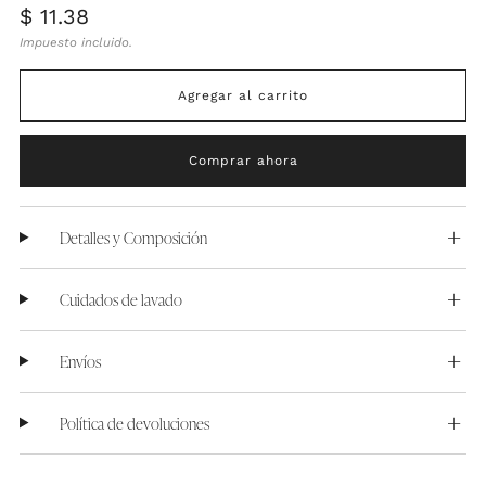
Precio
$ 11.38
habitual
Impuesto incluido.
Agregar al carrito
Comprar ahora
Detalles y Composición
Cuidados de lavado
Envíos
Política de devoluciones