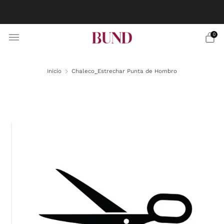
RESERVA CITA EN TU BUNDCLUB MÁS CERCANO Y
PERSONALIZA TU TRAJE
0
Inicio
Chaleco_Estrechar Punta de Hombro