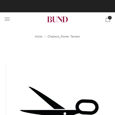
RESERVA CITA EN TU BUNDCLUB MÁS CERCANO Y
PERSONALIZA TU TRAJE
0
Inicio
Chaleco_Poner Tensor