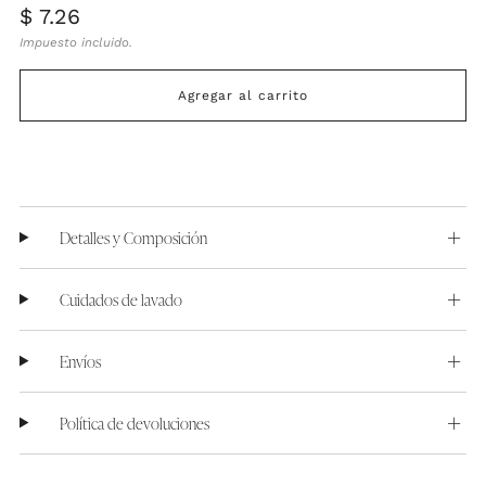
Precio
$ 7.26
habitual
Impuesto incluido.
Agregar al carrito
Detalles y Composición
Cuidados de lavado
Envíos
Política de devoluciones