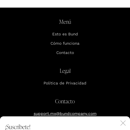
Menú
Esto es Bund
Cómo funciona
Contacto
Legal
Política de Privacidad
Contacto
support.mx@bundcompany.com
C
¡Suscríbete!