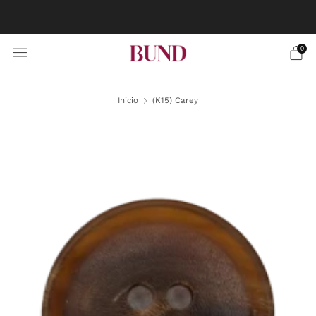
RESERVA CITA EN TU BUNDCLUB MÁS CERCANO Y
PERSONALIZA TU TRAJE
0
Inicio
(K15) Carey