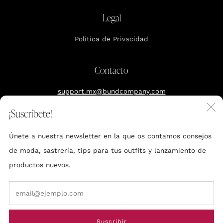
Legal
Política de Privacidad
Contacto
support.mx@bundcompany.com
C
¡Suscríbete!
Reserva tu cita
(
Únete a nuestra newsletter en la que os contamos consejos
Polanco, CDXM
de moda, sastrería, tips para tus outfits y lanzamiento de
productos nuevos.
Em
Made by BUND
Suscribir