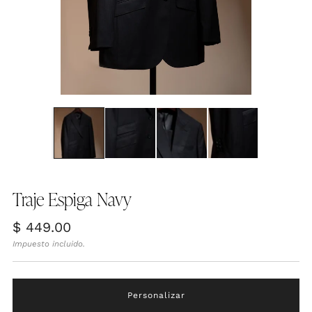
Traje Espiga Navy
Precio
$ 449.00
habitual
Impuesto incluido.
Personalizar