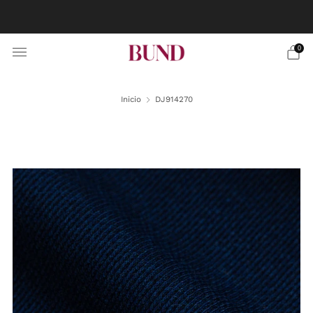
RESERVA CITA EN TU BUNDCLUB MÁS CERCANO Y
PERSONALIZA TU TRAJE
0
Inicio
DJ914270