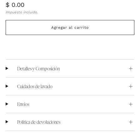
Precio
$ 0.00
habitual
Impuesto incluido.
Agregar al carrito
Detalles y Composición
Cuidados de lavado
Envíos
Política de devoluciones