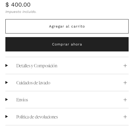
Precio
$ 400.00
habitual
Impuesto incluido.
Agregar al carrito
Comprar ahora
Detalles y Composición
Cuidados de lavado
Envíos
Política de devoluciones