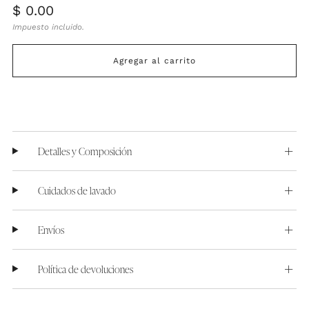
Precio
$ 0.00
habitual
Impuesto incluido.
Agregar al carrito
Detalles y Composición
Cuidados de lavado
Envíos
Política de devoluciones