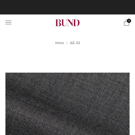
RESERVA CITA EN TU BUNDCLUB MÁS CERCANO Y
PERSONALIZA TU TRAJE
0
Inicio
GZ-32