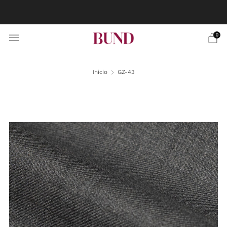
RESERVA CITA EN TU BUNDCLUB MÁS CERCANO Y
PERSONALIZA TU TRAJE
0
Inicio
GZ-43