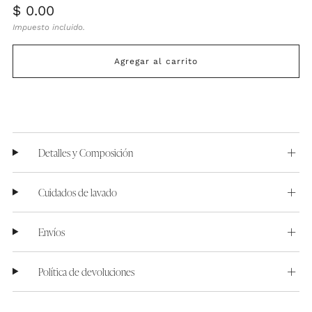
Precio
$ 0.00
habitual
Impuesto incluido.
Agregar al carrito
Detalles y Composición
Cuidados de lavado
Envíos
Política de devoluciones