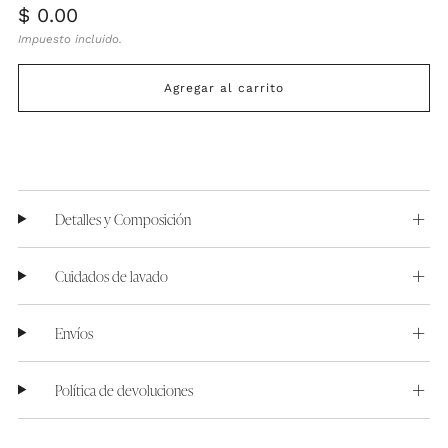
Precio
$ 0.00
habitual
Impuesto incluido.
Agregar al carrito
Detalles y Composición
Cuidados de lavado
Envíos
Política de devoluciones