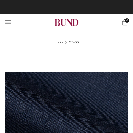
RESERVA CITA EN TU BUNDCLUB MÁS CERCANO Y
PERSONALIZA TU TRAJE
0
Inicio
GZ-55