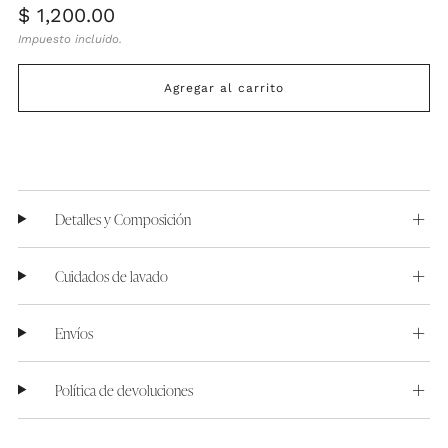
Precio
$ 1,200.00
habitual
Impuesto incluido.
Agregar al carrito
Detalles y Composición
Cuidados de lavado
Envíos
Política de devoluciones