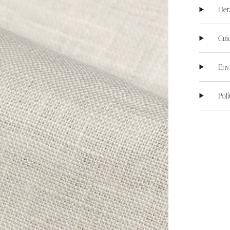
Det
Cui
Env
Pol