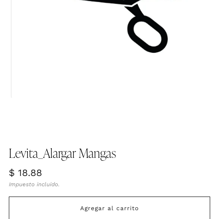
Levita_Alargar Mangas
Precio
$ 18.88
habitual
Impuesto incluido.
Agregar al carrito