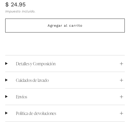
Precio
$ 24.95
habitual
Impuesto incluido.
Agregar al carrito
Detalles y Composición
Cuidados de lavado
Envíos
Política de devoluciones