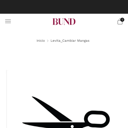
RESERVA CITA EN TU BUNDCLUB MÁS CERCANO Y
PERSONALIZA TU TRAJE
0
Inicio
Levita_Cambiar Mangas