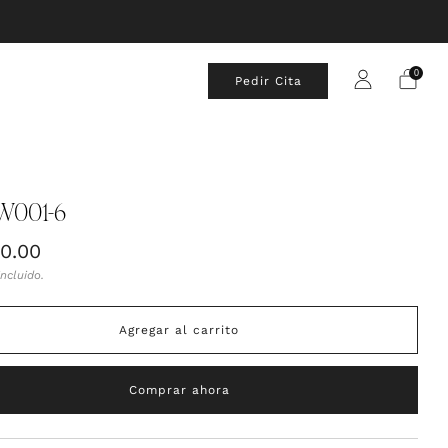
0
Pedir Cita
W001-6
00.00
al
ncluido.
Agregar al carrito
Comprar ahora