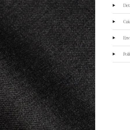
Det
Cui
Env
Pol