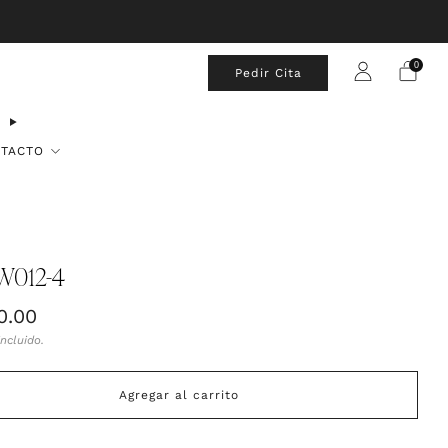
0
Pedir Cita
TACTO
W012-4
0.00
al
ncluido.
Agregar al carrito