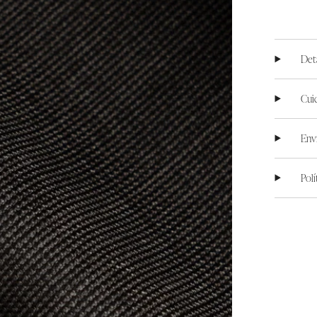
Det
Cui
Env
Pol