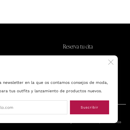
Reserva tu cita
ny.com
Polanco, CDXM
Cerr
(esc)
a newsletter en la que os contamos consejos de moda,
 para tus outfits y lanzamiento de productos nuevos.
Email
Suscribir
Made by BUND
© 2026, Bund Mexico