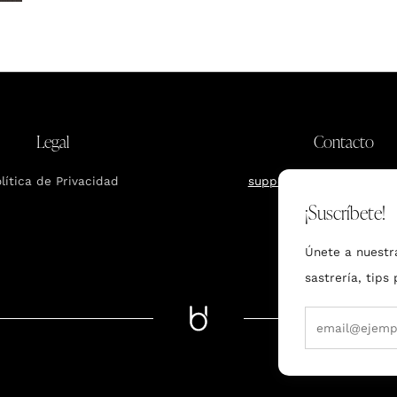
Legal
Contacto
lítica de Privacidad
support.mx@bundcompa
¡Suscríbete!
Únete a nuestr
sastrería, tips