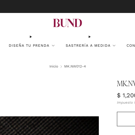
RESERVA CITA EN TU BUNDCLUB MÁS CERCANO Y PERSONALIZA TU TRAJE
DISEÑA TU PRENDA
SASTRERÍA A MEDIDA
CON
Inicio
MK.NW012-4
MK.N
Precio
$ 1,20
habitu
Impuesto i