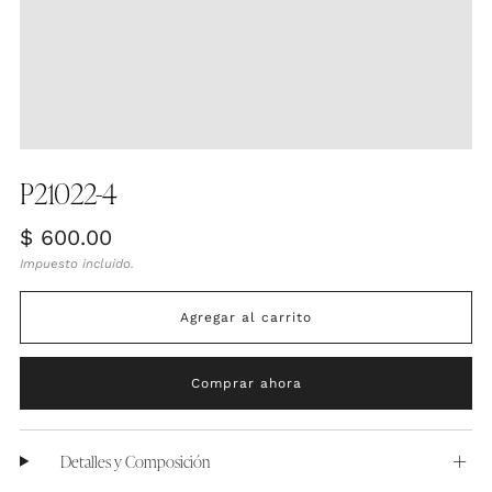
P21022-4
Precio
$ 600.00
habitual
Impuesto incluido.
Agregar al carrito
Comprar ahora
Detalles y Composición