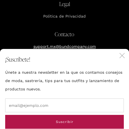
Legal
Política de Privacidad
Contacto
support.mx@bundcompany.com
C
¡Suscríbete!
Reserva tu cita
(
Únete a nuestra newsletter en la que os contamos consejos
Polanco, CDXM
de moda, sastrería, tips para tus outfits y lanzamiento de
productos nuevos.
Em
Made by BUND
Suscribir
© 2026, Bund Mexico