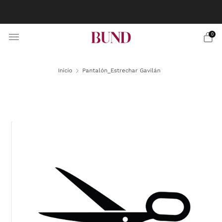
RESERVA CITA EN TU BUNDCLUB MÁS CERCANO Y
PERSONALIZA TU TRAJE
0
Inicio
Pantalón_Estrechar Gavilán