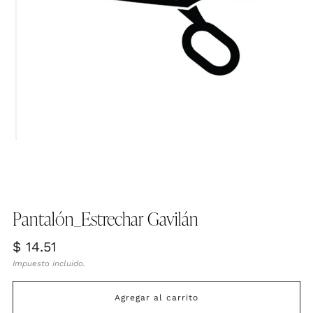
Pantalón_Estrechar Gavilán
Precio
$ 14.51
habitual
Impuesto incluido.
Agregar al carrito