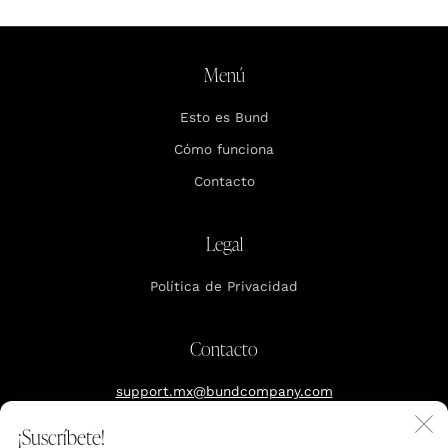
Menú
Esto es Bund
Cómo funciona
Contacto
Legal
Política de Privacidad
Contacto
support.mx@bundcompany.com
C
¡Suscríbete!