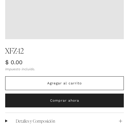
XFZ-12
Precio
$ 0.00
habitual
Impuesto incluido.
Agregar al carrito
Comprar ahora
Detalles y Composición