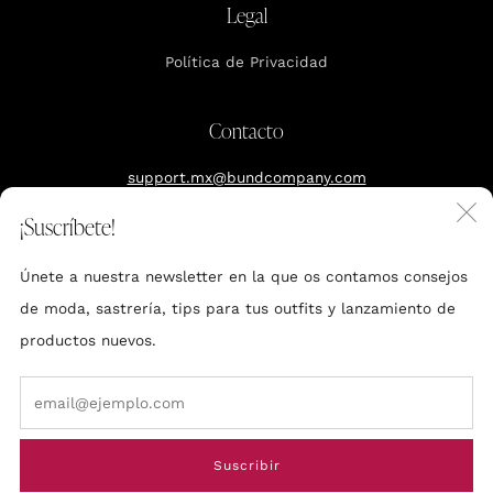
Legal
Política de Privacidad
Contacto
support.mx@bundcompany.com
C
¡Suscríbete!
Reserva tu cita
(
Únete a nuestra newsletter en la que os contamos consejos
Polanco, CDXM
de moda, sastrería, tips para tus outfits y lanzamiento de
productos nuevos.
Em
Made by BUND
Suscribir
© 2026, Bund Mexico