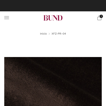
RESERVA CITA EN TU BUNDCLUB MÁS CERCANO Y
PERSONALIZA TU TRAJE
0
Inicio
XFZ-PR-04