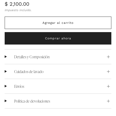
Precio
$ 2,100.00
habitual
Impuesto incluido.
Agregar al carrito
Comprar ahora
Detalles y Composición
Cuidados de lavado
Envíos
Política de devoluciones