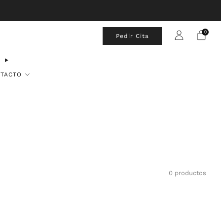
0
Pedir Cita
TACTO
0 productos