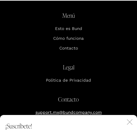
Menú
Esto es Bund
Cómo funciona
Contacto
Legal
Política de Privacidad
Contacto
support.mx@bundcompany.com
C
¡Suscríbete!
Reserva tu cita
(