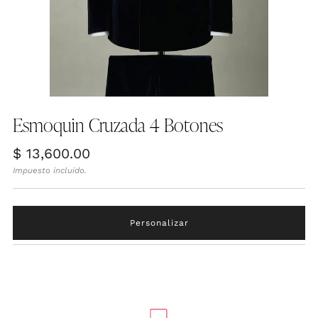
Esmoquin Cruzada 4 Botones
Precio
$ 13,600.00
habitual
Impuesto incluido.
Personalizar