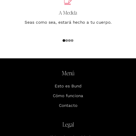
A Medida
Seas como sea, estará hecho a tu cuerpo.
1
2
3
4
Menú
Esto es Bund
Cómo funciona
Contacto
Legal